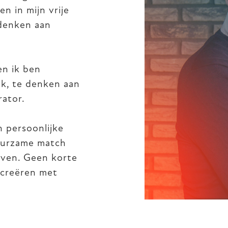
n in mijn vrije
 denken aan
en ik ben
ek, te denken aan
rator.
n persoonlijke
duurzame match
jven. Geen korte
s creëren met