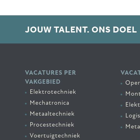
JOUW TALENT. ONS DOEL
VACATURES PER
VACAT
VAKGEBIED
Oper
Elektrotechniek
Mont
Mechatronica
Elek
Metaaltechniek
Logi
Procestechniek
Meta
Voertuigtechniek