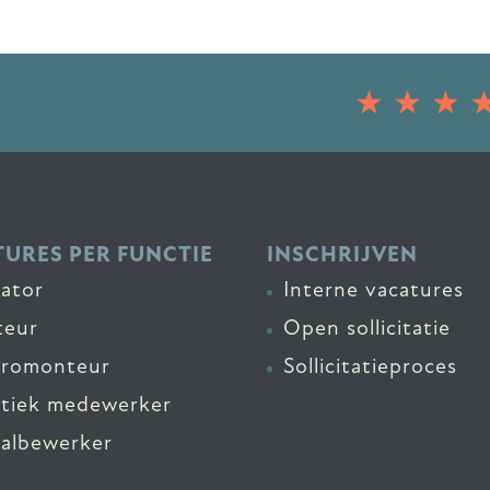
URES PER FUNCTIE
INSCHRIJVEN
ator
Interne vacatures
eur
Open sollicitatie
tromonteur
Sollicitatieproces
stiek medewerker
albewerker