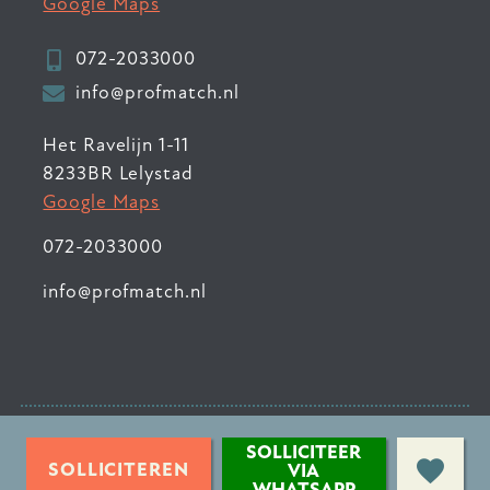
Google Maps
072-2033000
info@profmatch.nl
Het Ravelijn 1-11
8233BR Lelystad
Google Maps
072-2033000
info@profmatch.nl
© 2026 ProfMatch
•
SOLLICITEER
Privacyverklaring
•
SOLLICITEREN
VIA
WHATSAPP