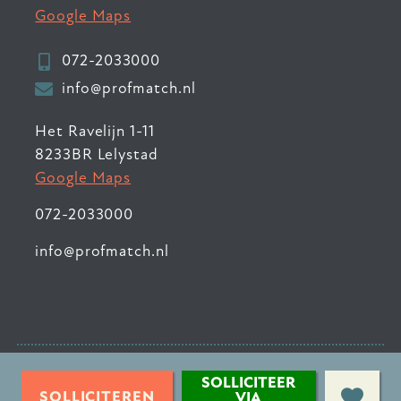
Google Maps
072-2033000
info@profmatch.nl
Het Ravelijn 1-11
8233BR Lelystad
Google Maps
072-2033000
info@profmatch.nl
© 2026 ProfMatch
•
SOLLICITEER
Privacyverklaring
•
SOLLICITEREN
VIA