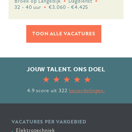
Broek op Langedijk
Dagdienst
32 - 40 uur
€3.060 - €4.425
TOON ALLE VACATURES
JOUW TALENT. ONS DOEL
4.9
score uit
322
beoordelingen.
VACATURES PER VAKGEBIED
Elektrotechniek