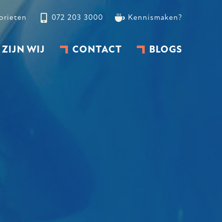
orieten
072 203 3000
Kennismaken?
 ZIJN WIJ
CONTACT
BLOGS