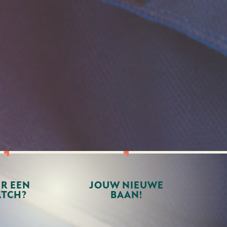
ER EEN
JOUW NIEUWE
TCH?
BAAN!