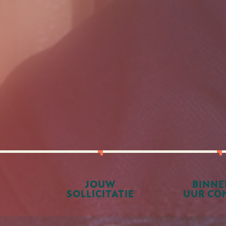
JOUW
BINNE
SOLLICITATIE
UUR CO