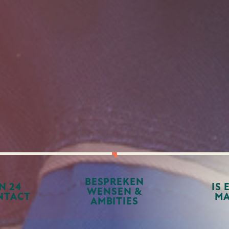
BESPREKEN
N 24
IS 
WENSEN &
NTACT
MA
AMBITIES