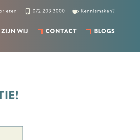
orieten
072 203 3000
Kennismaken?
 ZIJN WIJ
CONTACT
BLOGS
IE!