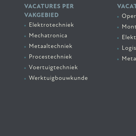
VACATURES PER
VACAT
VAKGEBIED
Oper
Elektrotechniek
Mont
Mechatronica
Elek
Metaaltechniek
Logi
Procestechniek
Meta
Voertuigtechniek
Werktuigbouwkunde