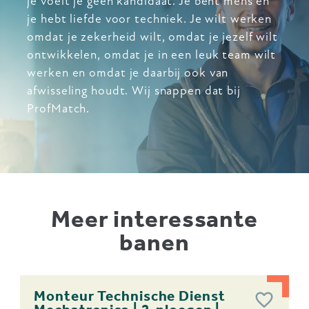
je voelt je geen kandidaat. Je bent mens en
je hebt liefde voor techniek. Je wilt werken
omdat je zekerheid wilt, omdat je jezelf wilt
ontwikkelen, omdat je in een leuk team wilt
werken en omdat je daarbij ook van
afwisseling houdt. Wij snappen dat bij
ProfMatch.
Meer interessante
banen
Monteur Technische Dienst