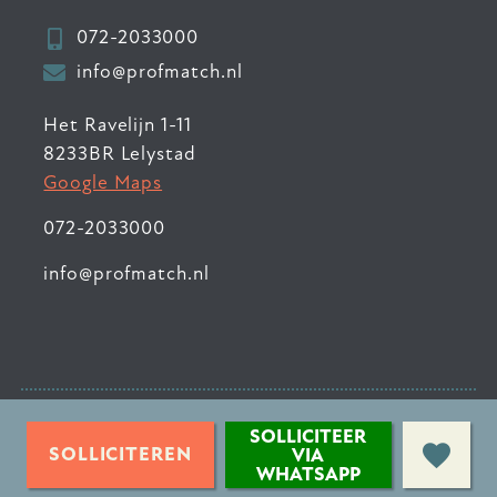
072-2033000
info@profmatch.nl
Het Ravelijn 1-11
8233BR Lelystad
Google Maps
072-2033000
info@profmatch.nl
© 2026 ProfMatch
•
SOLLICITEER
Privacyverklaring
•
SOLLICITEREN
VIA
WHATSAPP
Sitemap
•
Contact
•
Login