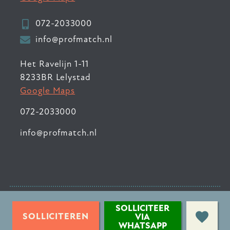
072-2033000
info@profmatch.nl
Het Ravelijn 1-11
8233BR Lelystad
Google Maps
072-2033000
info@profmatch.nl
© 2026 ProfMatch
•
SOLLICITEER
Privacyverklaring
•
SOLLICITEREN
VIA
WHATSAPP
Sitemap
•
Contact
•
Login