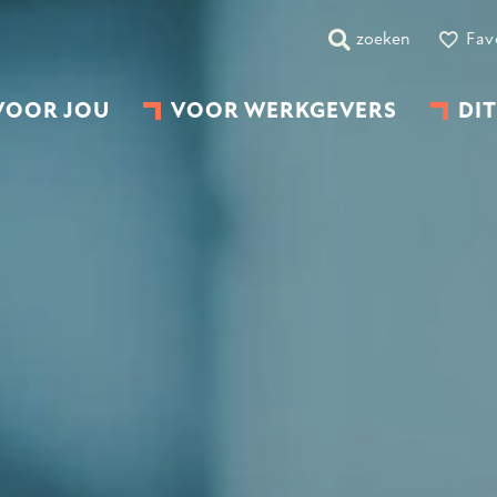
zoeken
Fav
VOOR JOU
VOOR WERKGEVERS
DIT