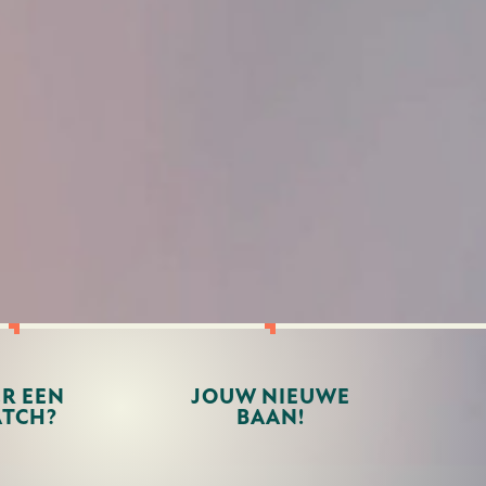
ER EEN
JOUW NIEUWE
TCH?
BAAN!