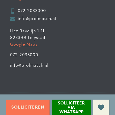
072-2033000
info@profmatch.nl
Het Ravelijn 1-11
8233BR Lelystad
Google Maps
072-2033000
info@profmatch.nl
© 2026 ProfMatch
•
SOLLICITEER
Privacyverklaring
•
SOLLICITEREN
VIA
WHATSAPP
Sitemap
•
Contact
•
Login