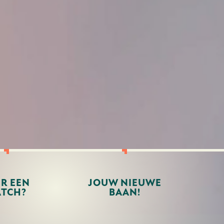
ER EEN
JOUW NIEUWE
TCH?
BAAN!