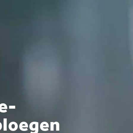
e-
ploegen