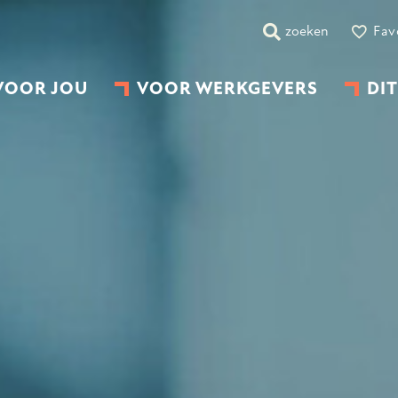
zoeken
Fav
VOOR JOU
VOOR WERKGEVERS
DIT