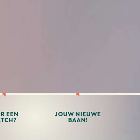
ER EEN
JOUW NIEUWE
TCH?
BAAN!