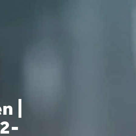
n |
 2-