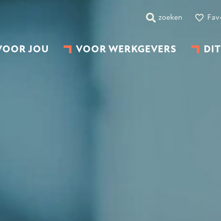
zoeken
Fav
VOOR JOU
VOOR WERKGEVERS
DIT