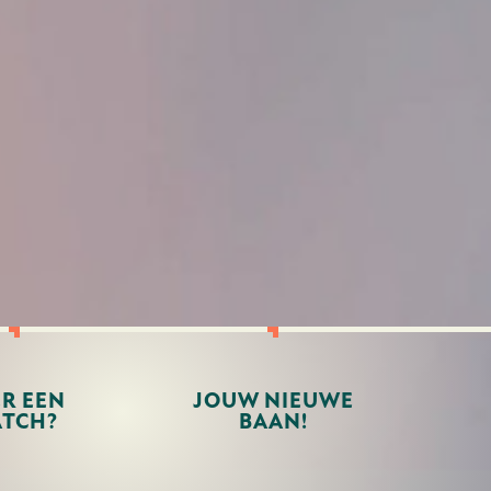
ER EEN
JOUW NIEUWE
TCH?
BAAN!