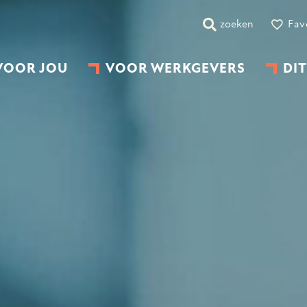
zoeken
Fav
VOOR JOU
VOOR WERKGEVERS
DIT