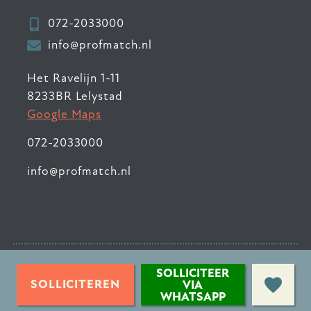
072-2033000
info@profmatch.nl
Het Ravelijn 1-11
8233BR Lelystad
Google Maps
072-2033000
info@profmatch.nl
© 2026 ProfMatch
•
SOLLICITEER
Privacyverklaring
•
SOLLICITEREN
VIA
WHATSAPP
Sitemap
•
Contact
•
Login