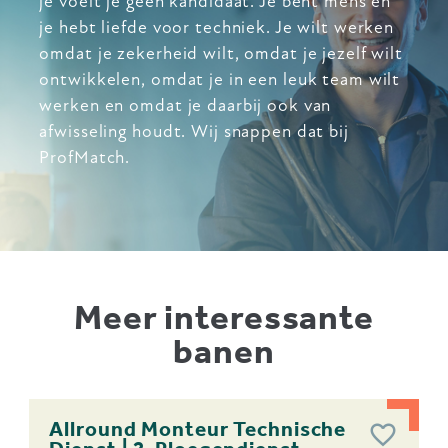
je voelt je geen kandidaat. Je bent mens en
je hebt liefde voor techniek. Je wilt werken
omdat je zekerheid wilt, omdat je jezelf wilt
ontwikkelen, omdat je in een leuk team wilt
werken en omdat je daarbij ook van
afwisseling houdt. Wij snappen dat bij
ProfMatch.
Meer interessante
banen
Allround Monteur Technische