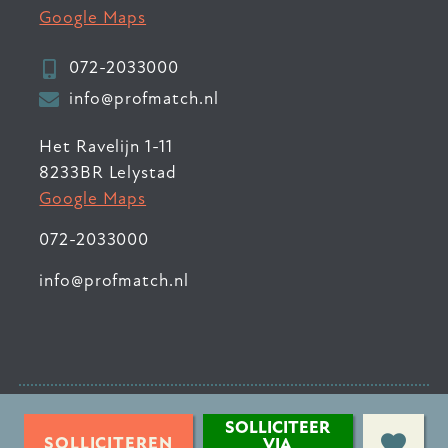
Google Maps
072-2033000
info@profmatch.nl
Het Ravelijn 1-11
8233BR Lelystad
Google Maps
072-2033000
info@profmatch.nl
© 2026 ProfMatch
•
SOLLICITEER
Privacyverklaring
•
SOLLICITEREN
VIA