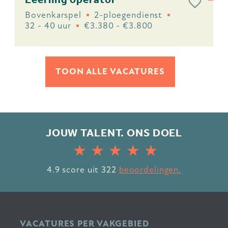
Bovenkarspel
2-ploegendienst
32 - 40 uur
€3.380 - €3.800
TOON ALLE VACATURES
JOUW TALENT. ONS DOEL
4.9
score uit
322
beoordelingen.
VACATURES PER VAKGEBIED