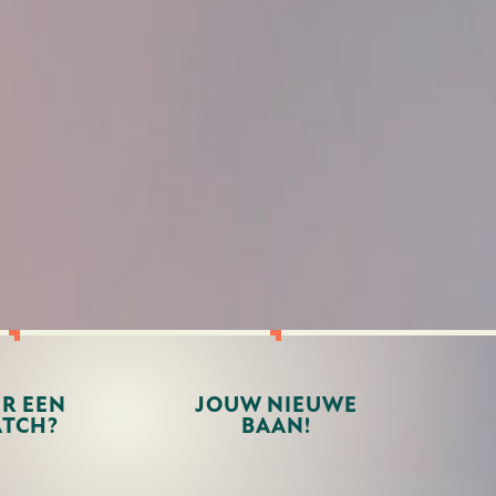
ER EEN
JOUW NIEUWE
TCH?
BAAN!