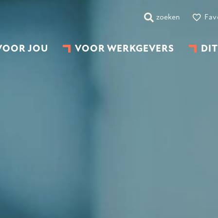
zoeken
Fav
VOOR JOU
VOOR WERKGEVERS
DIT