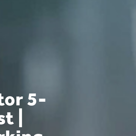
tor 5-
t |