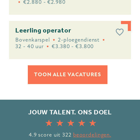
€2.880 - €2.980
Leerling operator
Bovenkarspel
2-ploegendienst
32 - 40 uur
€3.380 - €3.800
TOON ALLE VACATURES
JOUW TALENT. ONS DOEL
4.9
score uit
322
beoordelingen.