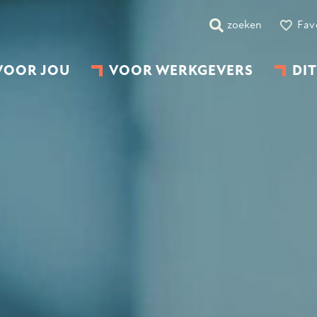
zoeken
Fav
VOOR JOU
VOOR WERKGEVERS
DIT