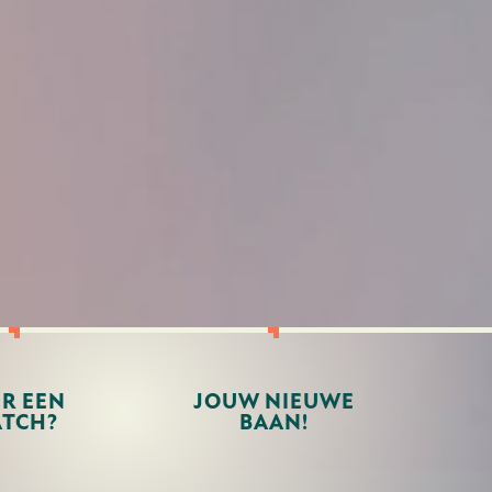
ER EEN
JOUW NIEUWE
TCH?
BAAN!