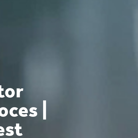
tor
oces |
est