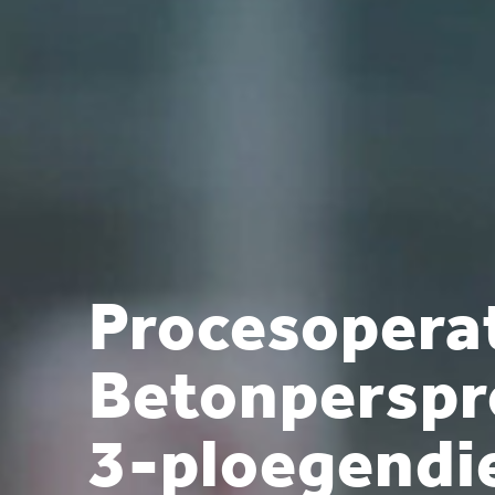
Procesopera
Betonperspr
3-ploegendi