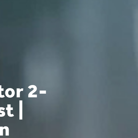
tor 2-
t |
an