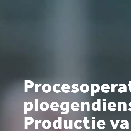
Procesopera
ploegendiens
Productie v