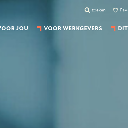
zoeken
Fav
VOOR JOU
VOOR WERKGEVERS
DIT