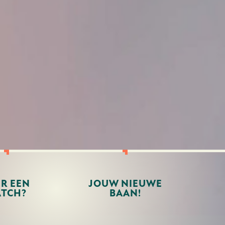
ER EEN
JOUW NIEUWE
TCH?
BAAN!