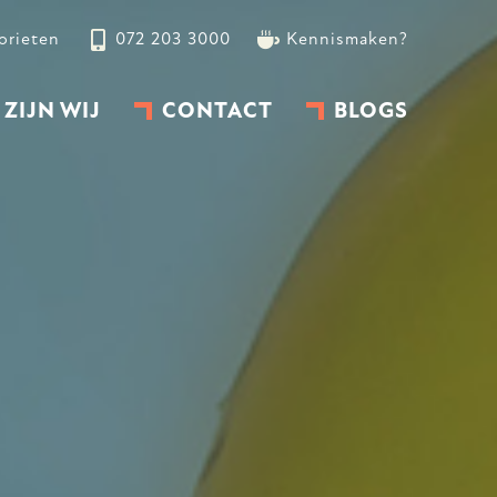
orieten
072 203 3000
Kennismaken?
 ZIJN WIJ
CONTACT
BLOGS