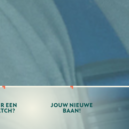
ER EEN
JOUW NIEUWE
TCH?
BAAN!