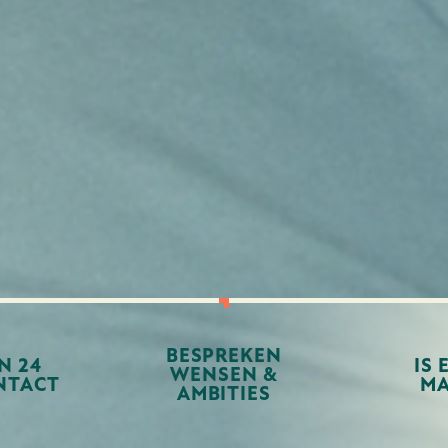
BESPREKEN
N 24
IS 
WENSEN &
NTACT
MA
AMBITIES