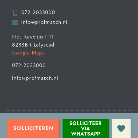
072-2033000
info@profmatch.nl
Het Ravelijn 1-11
8233BR Lelystad
Google Maps
072-2033000
info@profmatch.nl
© 2026 ProfMatch
•
SOLLICITEER
Privacyverklaring
•
SOLLICITEREN
VIA
WHATSAPP
Sitemap
•
Contact
•
Login